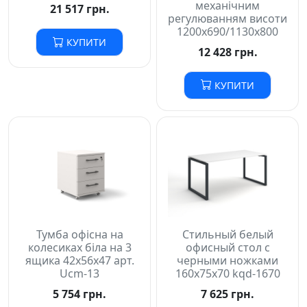
механічним
21 517 грн.
регулюванням висоти
1200х690/1130х800
КУПИТИ
12 428 грн.
КУПИТИ
Тумба офісна на
Стильный белый
колесиках біла на 3
офисный стол с
ящика 42х56х47 арт.
черными ножками
Ucm-13
160х75х70 kqd-1670
5 754 грн.
7 625 грн.