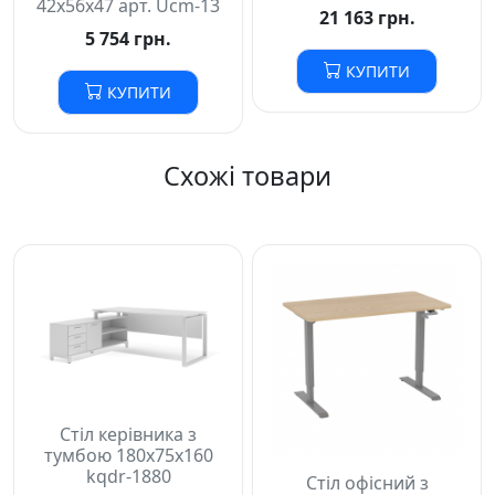
42х56х47 арт. Ucm-13
21 163 грн.
5 754 грн.
КУПИТИ
КУПИТИ
Схожі товари
Стіл керівника з
тумбою 180х75х160
kqdr-1880
Стіл офісний з